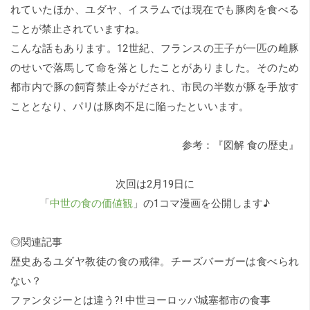
れていたほか、ユダヤ、イスラムでは現在でも豚肉を食べる
ことが禁止されていますね。
こんな話もあります。12世紀、フランスの王子が一匹の雌豚
のせいで落馬して命を落としたことがありました。そのため
都市内で豚の飼育禁止令がだされ、市民の半数が豚を手放す
こととなり、パリは豚肉不足に陥ったといいます。
参考：『図解 食の歴史』
次回は2月19日に
「
中世の食の価値観
」の1コマ漫画を公開します♪
◎関連記事
歴史あるユダヤ教徒の食の戒律。チーズバーガーは食べられ
ない？
ファンタジーとは違う?! 中世ヨーロッパ城塞都市の食事