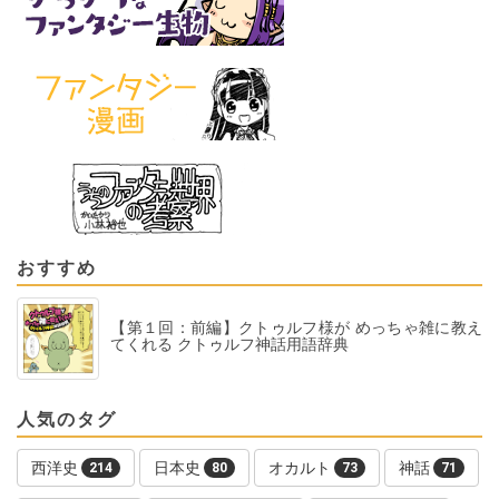
おすすめ
【第１回：前編】クトゥルフ様が めっちゃ雑に教え
てくれる クトゥルフ神話用語辞典
人気のタグ
西洋史
日本史
オカルト
神話
214
80
73
71