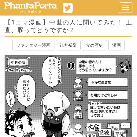
Toggl
navig
【1コマ漫画】中世の人に聞いてみた！ 正
直、豚ってどうですか？
ファンタジー漫画
緒方裕梨
食の歴史
漫画