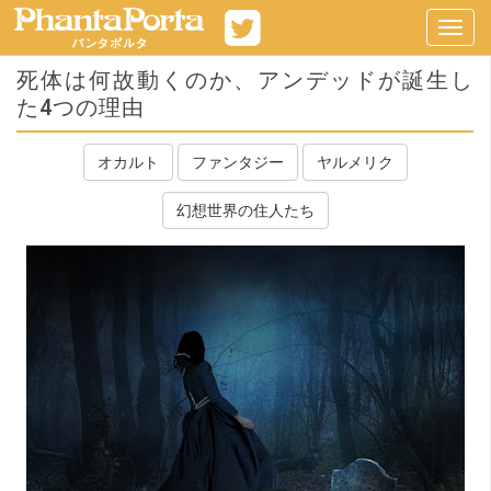
Toggl
navig
死体は何故動くのか、アンデッドが誕生し
た4つの理由
オカルト
ファンタジー
ヤルメリク
幻想世界の住人たち