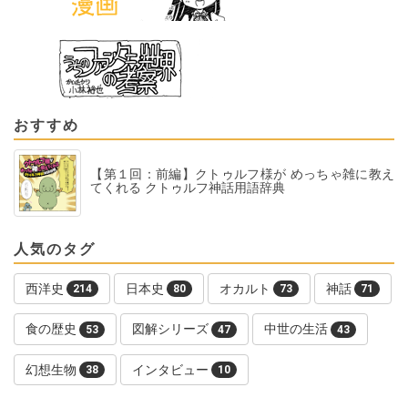
おすすめ
【第１回：前編】クトゥルフ様が めっちゃ雑に教え
てくれる クトゥルフ神話用語辞典
人気のタグ
西洋史
日本史
オカルト
神話
214
80
73
71
食の歴史
図解シリーズ
中世の生活
53
47
43
幻想生物
インタビュー
38
10