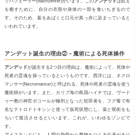
ッハツェーラー(Nachzehrer)がいます。この
アンデッド
は飢え
を癒すために、自分の衣類や身体の一部を食いちぎるので
す。そのため、墓をあばくと口元が真っ赤に染まっていると
いわれています。
アンデット誕生の理由②－魔術による死体操作
アンデッド
が誕生する2つ目の理由は、魔術によって、死体や
死者の霊魂を操っているというものです。西洋には、ネクロ
マンサー(Necromancer)と呼ばれる、死体や死者の霊魂を使う
魔術師がいます。また、カリブ海の島国ハイチでは、ヴード
ゥー教の神官ボコールが極刑となった犯罪者を、フグ毒で有
名なテトロドトキシンと使って仮死状態にし、薬と呪術をも
ちいて復活させるといいます。これが、いわゆるゾンビで
す。
アイスランドにも、人間の肋骨から魔物をつくる伝承があり