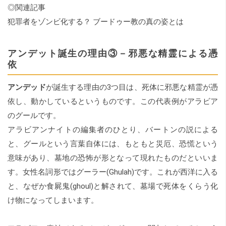
◎関連記事
犯罪者をゾンビ化する？ ブードゥー教の真の姿とは
アンデット誕生の理由③－邪悪な精霊による憑
依
アンデッド
が誕生する理由の3つ目は、死体に邪悪な精霊が憑
依し、動かしているというものです。この代表例がアラビア
のグールです。
アラビアンナイトの編集者のひとり、バートンの説による
と、グールという言葉自体には、もともと災厄、恐慌という
意味があり、墓地の恐怖が形となって現れたものだといいま
す。女性名詞形ではグーラー(Ghulah)です。これが西洋に入る
と、なぜか食屍鬼(ghoul)と解されて、墓場で死体をくらう化
け物になってしまいます。