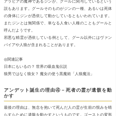
アラビアの魔神であるジンが、グールに関与しているという
説もあります。グールそのものがジンの一種、あるいは死体
の身体にジンが憑依して動かしているともいわれています。
またジンとは無関係で、単なる人食い人種のこともグールと
呼んだようです。
邪悪な精霊が憑依している例として、グール以外にはヴァン
パイアや人狼が含まれることがあります。
◎関連記事
日本にもいるの？ 世界の吸血鬼伝説
狼男ではなく狼女？ 魔女の使う黒魔術「人狼魔法」
アンデット誕生の理由④－死者の霊が遺骸を動
かす
最後の理由は、無念を抱いて死んだ人の霊が生前の恨みを晴
らすらために遺骸を動かすというものです。ゴーストの変形