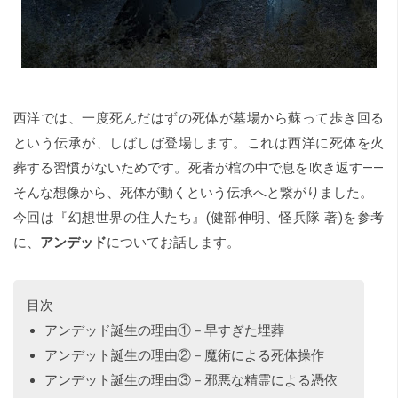
西洋では、一度死んだはずの死体が墓場から蘇って歩き回る
という伝承が、しばしば登場します。これは西洋に死体を火
葬する習慣がないためです。死者が棺の中で息を吹き返す――
そんな想像から、死体が動くという伝承へと繋がりました。
今回は
『幻想世界の住人たち』(健部伸明、怪兵隊 著)
を参考
に、
アンデッド
についてお話します。
目次
アンデッド誕生の理由①－早すぎた埋葬
アンデット誕生の理由②－魔術による死体操作
アンデット誕生の理由③－邪悪な精霊による憑依