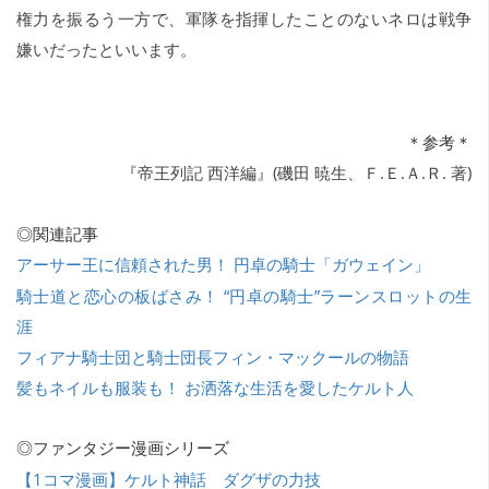
権力を振るう一方で、軍隊を指揮したことのないネロは戦争
嫌いだったといいます。
＊参考＊
『帝王列記 西洋編』(磯田 暁生、Ｆ.Ｅ.Ａ.Ｒ. 著)
◎関連記事
アーサー王に信頼された男！ 円卓の騎士「ガウェイン」
騎士道と恋心の板ばさみ！ “円卓の騎士”ラーンスロットの生
涯
フィアナ騎士団と騎士団長フィン・マックールの物語
髪もネイルも服装も！ お洒落な生活を愛したケルト人
◎ファンタジー漫画シリーズ
【1コマ漫画】ケルト神話 ダグザの力技