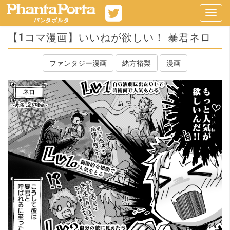
Toggl
navig
【1コマ漫画】いいねが欲しい！ 暴君ネロ
ファンタジー漫画
緒方裕梨
漫画