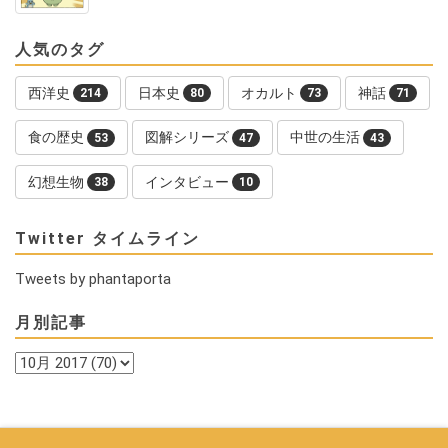
人気のタグ
西洋史
日本史
オカルト
神話
214
80
73
71
食の歴史
図解シリーズ
中世の生活
53
47
43
幻想生物
インタビュー
38
10
Twitter タイムライン
Tweets by phantaporta
月別記事