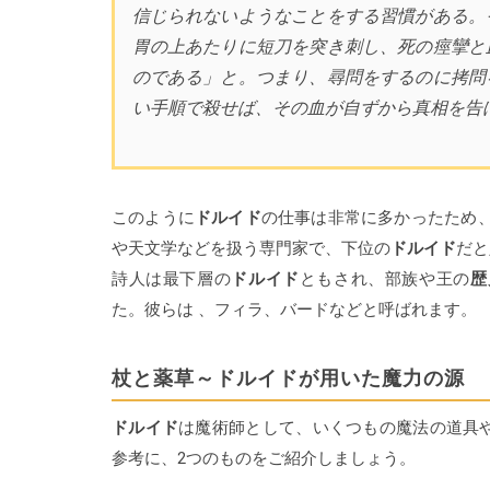
信じられないようなことをする習慣がある。
胃の上あたりに短刀を突き刺し、死の痙攣と
のである」と。つまり、尋問をするのに拷問
い手順で殺せば、その血が自ずから真相を告
このように
ドルイド
の仕事は非常に多かったため、
や天文学などを扱う専門家で、下位の
ドルイド
だと
詩人は最下層の
ドルイド
ともされ、部族や王の
歴
た。彼らは 、フィラ、バードなどと呼ばれます。
杖と薬草～ドルイドが用いた魔力の源
ドルイド
は魔術師として、いくつもの魔法の道具
参考に、2つのものをご紹介しましょう。