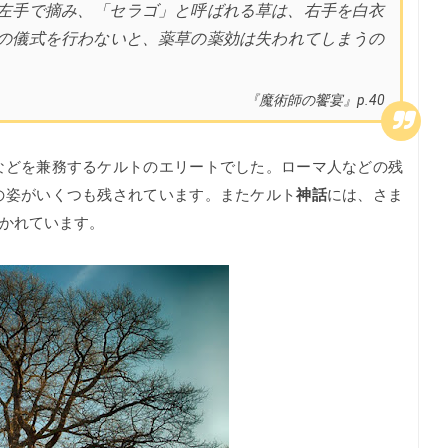
左手で摘み、「セラゴ」と呼ばれる草は、右手を白衣
の儀式を行わないと、薬草の薬効は失われてしまうの
『魔術師の饗宴』p.40
などを兼務するケルトのエリートでした。ローマ人などの残
の姿がいくつも残されています。またケルト
神話
には、さま
かれています。