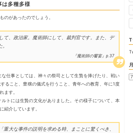
事は多種多様
ものがあったのでしょう。
して、政治家。魔術師にして、裁判官です。また、デ
T
た。
T
『魔術師の饗宴』p.37
主な仕事としては、神々の祭司として生贄を捧げたり、戦い
すること、豊穣の儀式を行うこと、青年への教育、年に1度
れます。
ケルトには生贄の文化がありました。その様子について、本
に紹介しています。
「重大な事件の説明を求める時、まことに驚くべき、