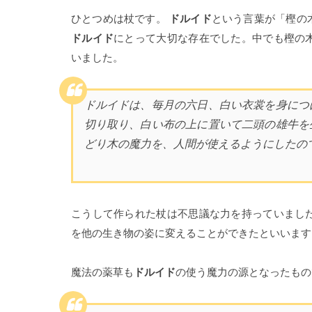
ひとつめは杖です。
ドルイド
という言葉が「樫の
ドルイド
にとって大切な存在でした。中でも樫の
いました。
ドルイドは、毎月の六日、白い衣裳を身につ
切り取り、白い布の上に置いて二頭の雄牛を
どり木の魔力を、人間が使えるようにしたの
こうして作られた杖は不思議な力を持っていまし
を他の生き物の姿に変えることができたといいます
魔法の薬草も
ドルイド
の使う魔力の源となったもの