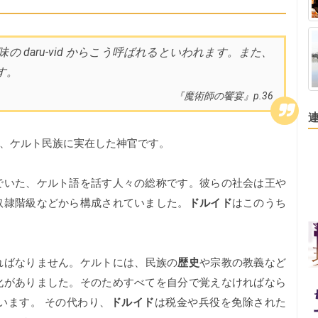
 daru-vid からこう呼ばれるといわれます。また、
す。
『魔術師の饗宴』p.36
、ケルト民族に実在した神官です。
でいた、ケルト語を話す人々の総称です。彼らの社会は王や
奴隷階級などから構成されていました。
ドルイド
はこのうち
ればなりません。ケルトには、民族の
歴史
や宗教の教義など
化がありました。そのためすべてを自分で覚えなければなら
います。 その代わり、
ドルイド
は税金や兵役を免除された