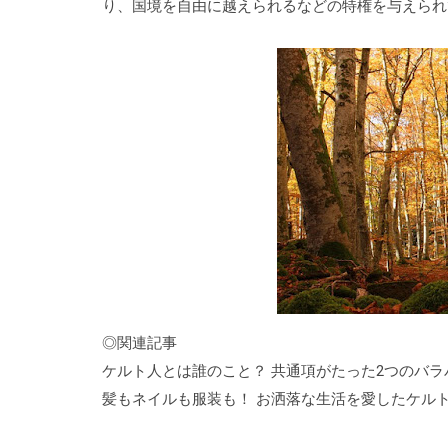
り、国境を自由に越えられるなどの特権を与えられ
◎関連記事
ケルト人とは誰のこと？ 共通項がたった
2
つのバラ
髪もネイルも服装も！ お洒落な生活を愛したケル