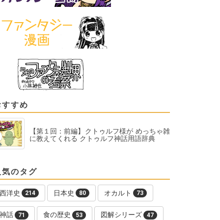
おすすめ
【第１回：前編】クトゥルフ様が めっちゃ雑
に教えてくれる クトゥルフ神話用語辞典
人気のタグ
西洋史
日本史
オカルト
214
80
73
神話
食の歴史
図解シリーズ
71
53
47