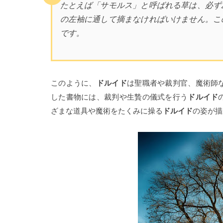
たとえば「サモルス」と呼ばれる草は、必ず
の左袖に通して摘まなければいけません。こ
です。
このように、
ドルイド
は聖職者や裁判官、魔術師
した書物には、裁判や生贄の儀式を行う
ドルイド
ざまな道具や魔術をたくみに操る
ドルイド
の姿が描