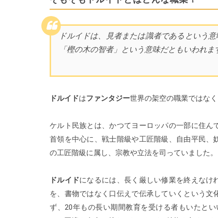
ドルイドは、見者または識者であるという意味の
「樫の木の智者」という意味だともいわれま
ドルイド
は
ファンタジー
世界の架空の職業ではなく
ケルト民族とは、かつてヨーロッパの一部に住ん
首領を中心に、戦士階級や工匠階級、自由平民、
の工匠階級に属し、宗教や立法を司っていました。
ドルイド
になるには、長く厳しい修業を終えなけ
を、書物ではなく口伝えで伝承していくという文
ず、20年もの長い期間教育を受ける者もいたとい