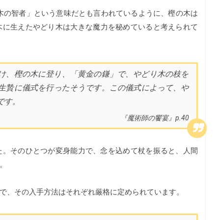
木の智者」という意味だとも言われているように、樫の木は
木に生えたやどり木は大きな魔力を秘めていると考えられて
け、樫の木に登り、「黄金の鎌」で、やどり木の枝を
生贄に儀式を行ったそうです。この儀式によって、や
です。
『魔術師の饗宴』p.40
た。そのひとつが変身能力で、念を込めて杖を振ると、人間
。
で、その入手方法はそれぞれ厳格に定められています。