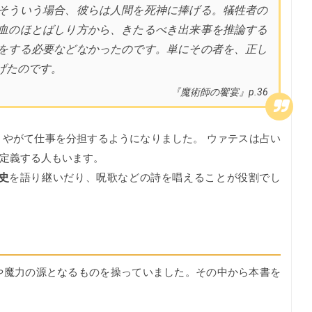
そういう場合、彼らは人間を死神に捧げる。犠牲者の
血のほとばしり方から、きたるべき出来事を推論する
をする必要などなかったのです。単にその者を、正し
げたのです。
『魔術師の饗宴』p.36
やがて仕事を分担するようになりました。 ウァテスは占い
定義する人もいます。
史
を語り継いだり、呪歌などの詩を唱えることが役割でし
や魔力の源となるものを操っていました。その中から本書を