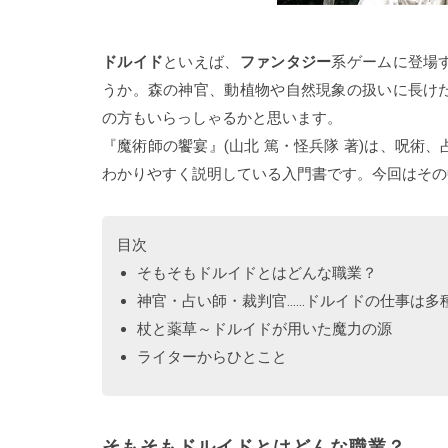
ドルイド
といえば、
ファンタジー
系ゲームに登場
うか。森の神官、動植物や自然現象の扱いに長け
の方もいらっしゃるかと思います。
『魔術師の饗宴』(山北 篤・怪兵隊 著)
は、呪術、
わかりやすく説明している入門書です。今回はその
目次
そもそもドルイドとはどんな職業？
神官・占い師・裁判官……ドルイドの仕事は多
杖と薬草～ドルイドが用いた魔力の源
ライターからひとこと
そもそもドルイドとはどんな職業？