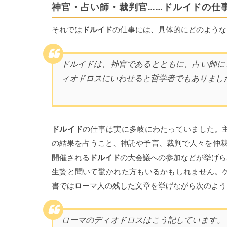
神官・占い師・裁判官……ドルイドの仕
それでは
ドルイド
の仕事には、具体的にどのような
ドルイドは、神官であるとともに、占い師に
ィオドロスにいわせると哲学者でもありまし
ドルイド
の仕事は実に多岐にわたっていました。
の結果を占うこと、神託や予言、裁判で人々を仲裁
開催される
ドルイド
の大会議への参加などが挙げら
生贄と聞いて驚かれた方もいるかもしれません。
書ではローマ人の残した文章を挙げながら次のよう
ローマのディオドロスはこう記しています。