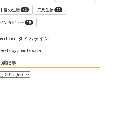
中世の生活
幻想生物
43
38
インタビュー
10
witter タイムライン
weets by phantaporta
月別記事