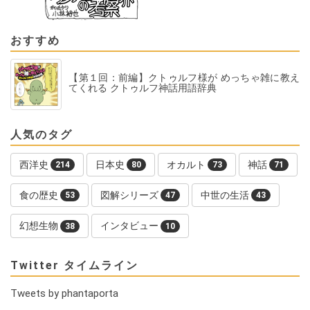
おすすめ
【第１回：前編】クトゥルフ様が めっちゃ雑に教え
てくれる クトゥルフ神話用語辞典
人気のタグ
西洋史
日本史
オカルト
神話
214
80
73
71
食の歴史
図解シリーズ
中世の生活
53
47
43
幻想生物
インタビュー
38
10
Twitter タイムライン
Tweets by phantaporta