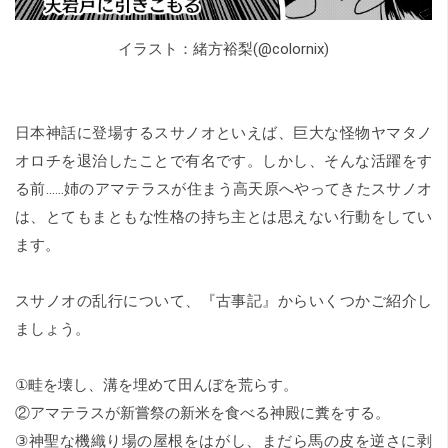
イラスト：緒方裕梨(@colornix)
日本神話に登場するスサノオといえば、巨大な怪物ヤマタノ
オロチを退治したことで有名です。しかし、そんな活躍をす
る前……姉のアマテラスが住まう高天原へやってきたスサノオ
は、とてもまともな性格の持ち主とは思えない行動をしてい
ます。
スサノオの乱行について、『古事記』からいくつかご紹介し
ましょう。
①畦を壊し、溝を埋めて田んぼを荒らす。
②アマテラスが新嘗祭の新米を食べる神殿に糞をする。
③神聖な機織り場の屋根をはがし、まだら馬の皮を逆さに剥