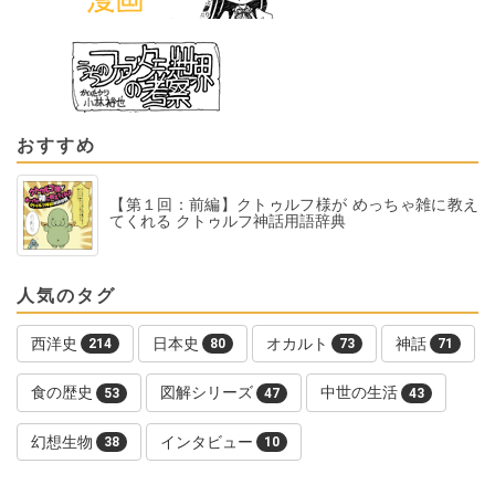
おすすめ
【第１回：前編】クトゥルフ様が めっちゃ雑に教え
てくれる クトゥルフ神話用語辞典
人気のタグ
西洋史
日本史
オカルト
神話
214
80
73
71
食の歴史
図解シリーズ
中世の生活
53
47
43
幻想生物
インタビュー
38
10