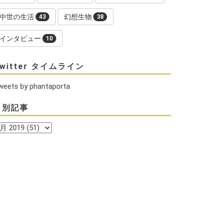
中世の生活
幻想生物
43
38
インタビュー
10
witter タイムライン
weets by phantaporta
月別記事