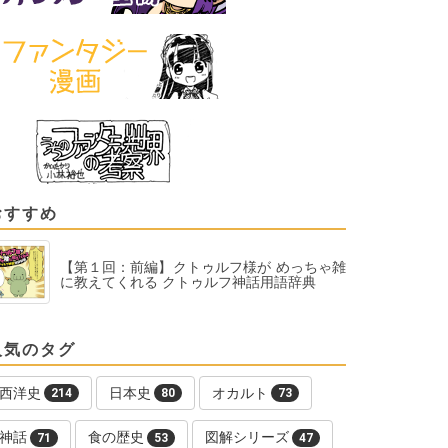
おすすめ
【第１回：前編】クトゥルフ様が めっちゃ雑
に教えてくれる クトゥルフ神話用語辞典
人気のタグ
西洋史
日本史
オカルト
214
80
73
神話
食の歴史
図解シリーズ
71
53
47