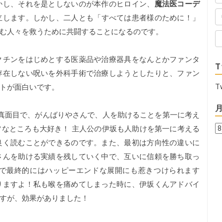
かし、それを是としないのが本作のヒロイン、
魔法医コーデ
立します。しかし、二人とも「すべては患者様のために！」
む人々を救うために共闘することになるのです。
チンをはじめとする医薬品や治療器具をなんとかファンタ
T
存在しない呪いを外科手術で治療しようとしたりと、ファン
T
トが面白いです。
真面目で、がんばりやさんで、人を助けることを第一に考え
なところも大好き！ 主人公の伊坂も人助けを第一に考える
良く読むことができるのです。また、最初は方向性の違いに
さんを助ける実績を残していく中で、互いに信頼を勝ち取っ
で最終的にはハッピーエンドな展開にも惹きつけられます
りますよ！私も喉を痛めてしまった時に、伊坂くんアドバイ
すが、効果がありました！