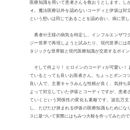
医療知識を用いて患者さんを救おうとします。し
ィ
。魔法医療以外を認めないコーディと伊坂は対
という想いは同じであることを認め合い、病に苦し
勇者や王様の病気を特定し、インフルエンザワク
ジー世界で再現しようと試みたり、現代世界には
タジックな世界観と現代医療知識が交差するポイン
そして何より！ ヒロインのコーディが可愛い！ 
ているとっても良いお医者さん。ちょっとポンコツ
良い人で、主要キャラみんな性根が良く、気持ち
よって対立していた伊坂とコーディですが、患者
ていくという関係性の変化も素敵です。波乱万丈
し、たびたび挟まれる伊坂の医療知識もためにな
スに基づいて実際にはちみつ大根を作ってみたので