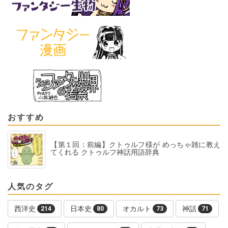
おすすめ
【第１回：前編】クトゥルフ様が めっちゃ雑に教え
てくれる クトゥルフ神話用語辞典
人気のタグ
西洋史
日本史
オカルト
神話
214
80
73
71