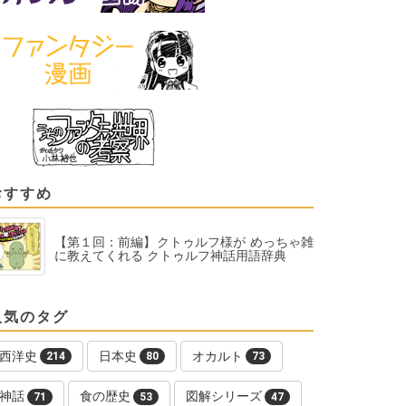
おすすめ
【第１回：前編】クトゥルフ様が めっちゃ雑
に教えてくれる クトゥルフ神話用語辞典
人気のタグ
西洋史
日本史
オカルト
214
80
73
神話
食の歴史
図解シリーズ
71
53
47