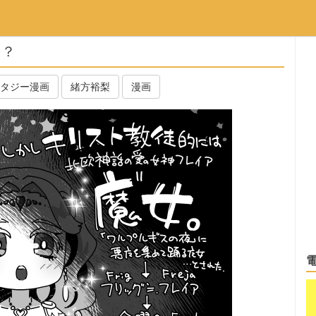
日？
タジー漫画
緒方裕梨
漫画