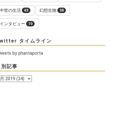
中世の生活
幻想生物
43
38
インタビュー
10
witter タイムライン
weets by phantaporta
月別記事