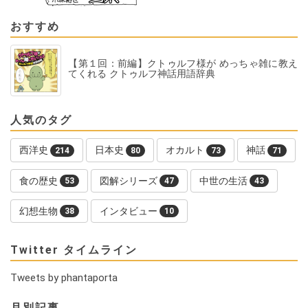
おすすめ
【第１回：前編】クトゥルフ様が めっちゃ雑に教え
てくれる クトゥルフ神話用語辞典
人気のタグ
西洋史
日本史
オカルト
神話
214
80
73
71
食の歴史
図解シリーズ
中世の生活
53
47
43
幻想生物
インタビュー
38
10
Twitter タイムライン
Tweets by phantaporta
月別記事