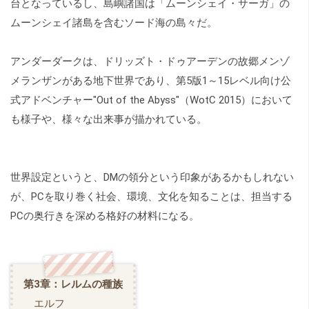
台となっているし、島嶼諸国は「ムーンシェイ・サーガ」の
ムーンシェイ諸島を含むソード海の島々だ。
アンダーダークは、ドリッズト・ドゥアーデンの故郷メンゾ
メランザンがある地下世界であり、第5版1～15レベル向け公
式アドベンチャー"Out of the Abyss"（WotC 2015）において
も様子や、様々な出来事が描かれている。
世界設定というと、DMの領分という印象があるかもしれない
が、PCを取り巻く社会、環境、文化を知ることは、担当する
PCの奥行きを深める格好の材料になる。
第3章：レルムの種族
エルフ