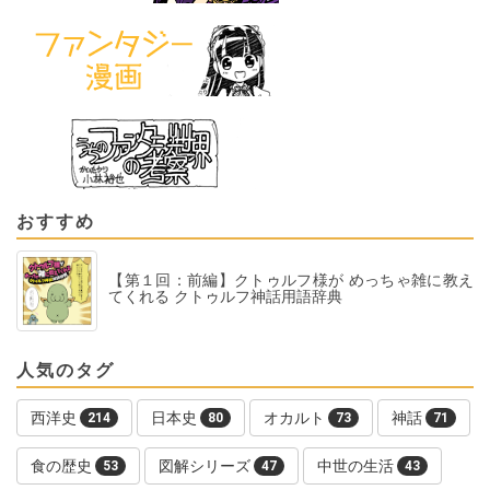
おすすめ
【第１回：前編】クトゥルフ様が めっちゃ雑に教え
てくれる クトゥルフ神話用語辞典
人気のタグ
西洋史
日本史
オカルト
神話
214
80
73
71
食の歴史
図解シリーズ
中世の生活
53
47
43