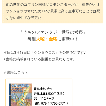
他の世界のゴブリン同様ザコモンスターだが、祖先がオオ
サンショウウオなため HPが異常に高く生半可なことでは死
なない連中てな設定だ。
「
うちのファンタジー世界の考察
」
毎週
火曜・金曜
に更新中！
次回は3月13日に「
ケンタウロス
」を公開予定です♪
※書籍に掲載されている順番とは異なります。
☆書籍はこちら