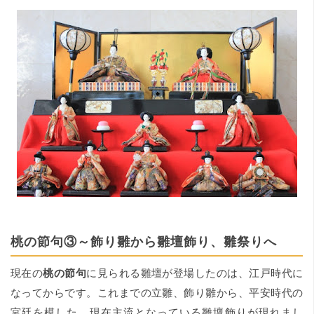
桃の節句③～飾り雛から雛壇飾り、雛祭りへ
現在の
桃の節句
に見られる雛壇が登場したのは、江戸時代に
なってからです。これまでの立雛、飾り雛から、平安時代の
宮廷を模した、現在主流となっている雛壇飾りが現れまし