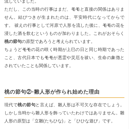
流していました。
ただし、この当時の行事はまだ、
モモ
と直接の関係はありま
せん。結びつきが生まれたのは、平安時代になってからで
す。 祓えの行事として河原で人形を流した後に、
モモ
の花を
浸した酒を飲むというものが加わりました。これがおそらく
桃の節句
の原型であろうと考えられています。
ちょうど
モモ
の花の咲く時期が上巳の日と同じ時期であった
こと、古代日本でも
モモ
が悪霊や災厄を祓い、生命の象徴と
されていたことも関係しています。
桃の節句②‐雛人形が作られ始めた理由
現代で
桃の節句
と言えば、雛人形は不可欠な存在でしょう。
しかし当時から雛人形を飾っていたわけではありません。雛
人形の原型は「立雛(たちひな)」と「ひひな遊び」です。