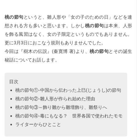
桃の節句
というと、雛人形や「女の子のための日」などを連
想される方も多いと思います。しかし
桃の節句
は本来、人形
を飾る風習はなく、女の子限定というものでもありません。
更に3月3日におこなう規則もありませんでした。
今回は
『樹木の伝説』(秦寛博 著)
より、
桃の節句
とその誕生
秘話についてお話します。
目次
桃の節句①‐中国から伝わった上巳(じょうし)の節句
桃の節句②‐雛人形が作られ始めた理由
桃の節句③～飾り雛から雛壇飾り、雛祭りへ
桃の節句④‐毒にもなる？ 世界各国で使われたモモ
ライターからひとこと