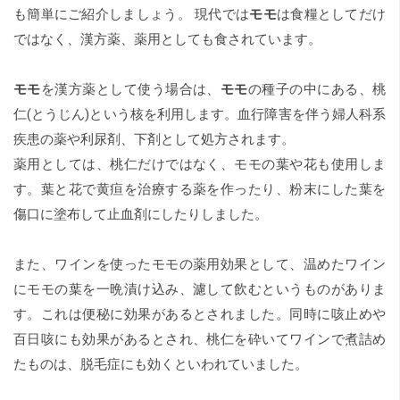
も簡単にご紹介しましょう。 現代では
モモ
は食糧としてだけ
ではなく、漢方薬、薬用としても食されています。
モモ
を漢方薬として使う場合は、
モモ
の種子の中にある、桃
仁(とうじん)という核を利用します。血行障害を伴う婦人科系
疾患の薬や利尿剤、下剤として処方されます。
薬用としては、桃仁だけではなく、モモの葉や花も使用しま
す。葉と花で黄疸を治療する薬を作ったり、粉末にした葉を
傷口に塗布して止血剤にしたりしました。
また、ワインを使ったモモの薬用効果として、温めたワイン
にモモの葉を一晩漬け込み、濾して飲むというものがありま
す。これは便秘に効果があるとされました。同時に咳止めや
百日咳にも効果があるとされ、桃仁を砕いてワインで煮詰め
たものは、脱毛症にも効くといわれていました。