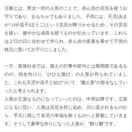
立雛とは、男女一対の人形のことで、赤ん坊の災厄を祓うお
守りであり、おもちゃでもありました。子供には、天児(あま
がつ)や這子(ほうこ)という災厄が降りかかるため、その災厄
を祓い、健やかな成長を願うものが伝わっています。これら
は上巳の日に合わせて作られ、赤ん坊の産着を着せて子供の
枕元に置いてお守りにしました。
一方、貴族社会では、祓えの行事や節句とは無関係であるも
のの、幼女向けに「ひひな遊び」の人形が作られていまし
た。これも天児や這子と結びついて、“雛人形”の形をなしてい
ったと考えられます。
人形が立派なものになっていったのは、中世以降です。立派
になるに従い、人形は災厄を封じ込め、川に流されるものか
ら、手元に残して女児の幸福を願うものへと変貌していきま
す。そうして豪華な作りになった人形が、“飾り雛”です。