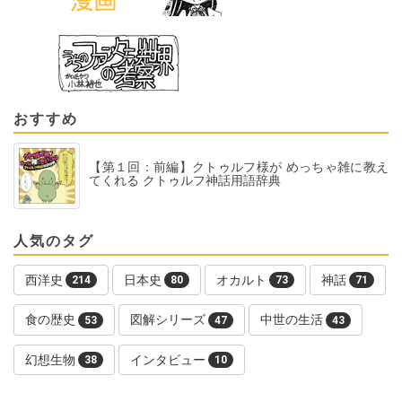
おすすめ
【第１回：前編】クトゥルフ様が めっちゃ雑に教え
てくれる クトゥルフ神話用語辞典
人気のタグ
西洋史
日本史
オカルト
神話
214
80
73
71
食の歴史
図解シリーズ
中世の生活
53
47
43
幻想生物
インタビュー
38
10