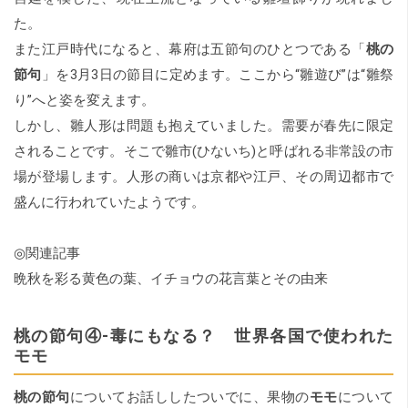
た。
また江戸時代になると、幕府は五節句のひとつである「
桃の
節句
」を3月3日の節目に定めます。ここから“雛遊び”は“雛祭
り”へと姿を変えます。
しかし、雛人形は問題も抱えていました。需要が春先に限定
されることです。そこで雛市(ひないち)と呼ばれる非常設の市
場が登場します。人形の商いは京都や江戸、その周辺都市で
盛んに行われていたようです。
◎関連記事
晩秋を彩る黄色の葉、イチョウの花言葉とその由来
桃の節句④‐毒にもなる？ 世界各国で使われた
モモ
桃の節句
についてお話ししたついでに、果物の
モモ
について