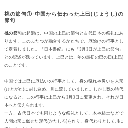
桃の節句①‐中国から伝わった上巳(じょうし)の
節句
桃の節句
の起源は、中国の上巳の節句と古代日本の祭礼にあ
ります。このふたつが融合するかたちで、厄除けの行事とし
て定着しました。『日本書紀』にも「3月3日が上巳の節句」
との記述が残っています。上巳とは、年の最初の巳の日(上巳)
のことです。
中国では上巳に厄払いの行事として、身の穢れや災いを人形
(ひとがた)に封じ込め、川に流していました。しかし魏の時代
になると、この行事は上巳から3月3日に変更され、それが日
本へと伝えられます。
一方、古代日本でも同じような祭礼として、木や粘土などで
人間の形に似せた形代(かたしろ)を作り、身代わりとして川に