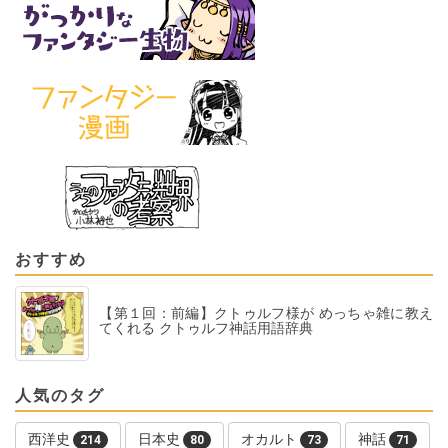
おすすめ
【第１回：前編】クトゥルフ様が めっちゃ雑に教え
てくれる クトゥルフ神話用語辞典
人気のタグ
西洋史
日本史
オカルト
神話
214
80
73
71