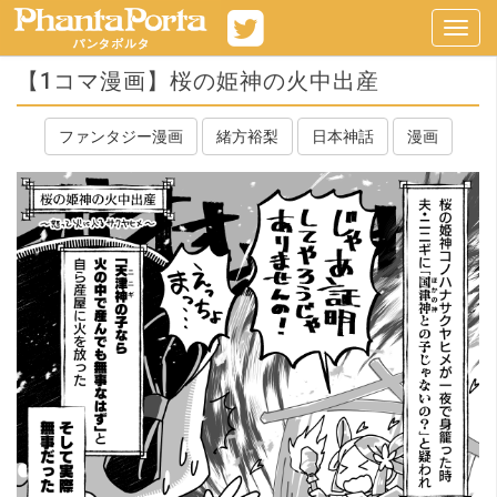
Toggl
navig
【1コマ漫画】桜の姫神の火中出産
ファンタジー漫画
緒方裕梨
日本神話
漫画