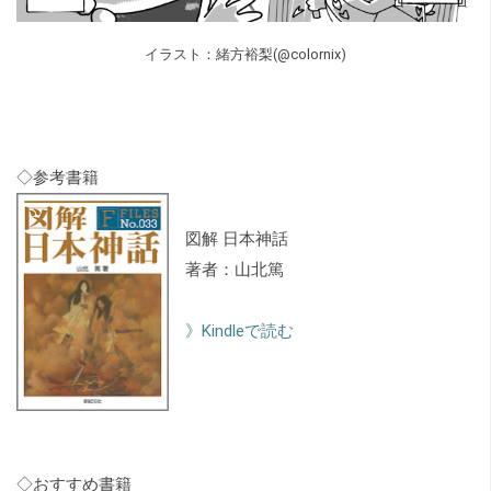
イラスト：緒方裕梨(@colornix)
◇参考書籍
図解 日本神話
著者：山北篤
》Kindleで読む
◇おすすめ書籍