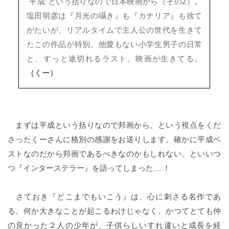
“平成”という括りなので日本映画から（その2）。
塩田明彦は『月光の囁き』も『カナリア』も捨て
がたいが、リアルタイムで主人公の世代を生きて
たこの作品が特別。他愛もない小学生男子の日常
と、すっと途切れるラスト。映画が生きてる。
（くー）
まずは平成という括りなので邦画から、という視点をくだ
さったくーさんに格別の感謝をお送りします。確かに平成ベ
ストなのだから邦画であるべきなのかもしれない、といいつ
つ『インターステラー』を語ってしまった……！
さておき『どこまでもいこう』は、心に刺さる名作であ
る。何か大きなことが起こるわけじゃなく、かつてとても仲
の良かった２人の少年が、子供らしいすれ違いと成長を経