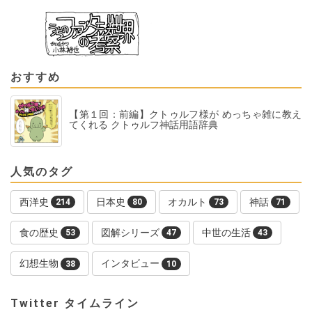
おすすめ
【第１回：前編】クトゥルフ様が めっちゃ雑に教え
てくれる クトゥルフ神話用語辞典
人気のタグ
西洋史
日本史
オカルト
神話
214
80
73
71
食の歴史
図解シリーズ
中世の生活
53
47
43
幻想生物
インタビュー
38
10
Twitter タイムライン