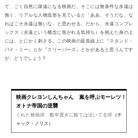
て、ごく自然に疎遠になる映画だ。そこには無条件な永遠は
無く、リアルな人物造形を見ていると「ああ、そうだな。な
ればこそ永遠は無いな」と思わせる。だから、永遠コンプレ
ックス（永遠という概念に焦がれる気持ち）を抱えた身の上
には、とにかく刺さる。この映画の延長線上に『スタンド・
バイ・ミー』とか『スリーパーズ』とかがあると思うんです
が、どうでしょう？
映画クレヨンしんちゃん 嵐を呼ぶモーレツ！
オトナ帝国の逆襲
当時5歳だった自分に「昭和」と「平成」を教えて
くれた映画🤣 数年置きに観ては泣いてる🤣
（チ
ャック・ノリス）