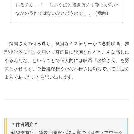
れるのか……！ という点と描き方の丁寧さがなか
なかの良作ではないかと思うので……。
（焼肉）
焼肉さんの仰る通り、良質なミステリーかつ恋愛映画。推
理小説的な手法を用いて真面目に映画を作るとこんな感じに
なるんだな、ということで個人的には映画『お嬢さん』を髣
髴とさせます。予告編が穏やかな不穏さに満ちていて白眉の
出来であったことを思い出します。
＊作者紹介＊
斜線堂有紀。第23回電撃小説大賞で《メディアワーク