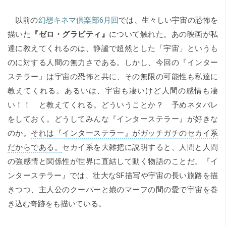
以前の
幻想キネマ倶楽部6月回
では、生々しい宇宙の恐怖を
描いた
『ゼロ・グラビティ』
について触れた。あの映画が私
達に教えてくれるのは、静謐で超然とした「宇宙」というも
のに対する人間の無力さである。しかし、今回の『インター
ステラー』は宇宙の恐怖と共に、その無限の可能性も私達に
教えてくれる。あるいは、宇宙も凄いけど人間の感情も凄
い！！ と教えてくれる。どういうことか？ 予めネタバレ
をしておく。どうしてみんな『インターステラー』が好きな
のか。
それは『インターステラー』がガッチガチのセカイ系
だからである。
セカイ系を大雑把に説明すると、人間と人間
の強感情と関係性が世界に直結して動く物語のことだ。『イ
ンターステラー』では、壮大なSF描写や宇宙の長い旅路を描
きつつ、主人公のクーパーと娘のマーフの間の愛で宇宙を巻
き込む奇跡をも描いている。