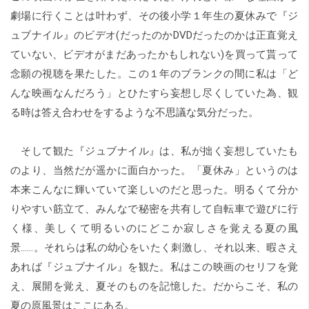
劇場に行くことは叶わず、その後小学１年生の夏休みで『ジ
ュブナイル』のビデオ(だったのかDVDだったのかは正直覚え
ていない、ビデオがまだあったかもしれない)を買って貰って
念願の視聴を果たした。この１年のブランクの間に私は「ど
んな映画なんだろう」とひたすら妄想し尽くしていた為、観
る時は答え合わせをするような不思議な気分だった。
そして観た『ジュブナイル』は、私が拙く妄想していたも
のより、当然だが遥かに面白かった。「夏休み」というのは
本来こんなに輝いていて楽しいのだと思った。明るくて分か
りやすい筋立て、みんなで秘密を共有して自転車で遊びに行
く様、美しくて明るいのにどこか寂しさを覚える夏の風
景……。それらは私の幼心をいたく刺激し、それ以来、暇さえ
あれば『ジュブナイル』を観た。私はこの映画のセリフを覚
え、展開を覚え、夏そのものを記憶した。だからこそ、私の
夏の原風景はここにある。