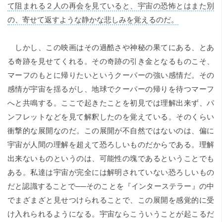
て阻まれる２人の再会を見ていると、宇宙の恐怖とはまた別
の、寄せて返すような静かな悲しみを覚えるのだ。
しかし、この映画はその過酷さや神秘の果てにある、とあ
る奇跡を見せてくれる。その奇跡の引き金となるものこそ、
マーフのもとに帰りたいというクーパーの強い感情だ。その
感情が宇宙を揺るがし、地球でクーパーの帰りを待つマーフ
へと共鳴する。ここで起きたことを初見では理解出来ず、パ
ンフレットなどを見て解釈したのを覚えている。そのくらい
衝撃的な展開なのだ。この展開が不自然ではないのは、偏に
宇宙が人間の理解を超えて恐ろしいものだからである。理解
出来ないものというのは、可能性の塊であるということでも
ある。私達は宇宙が完全には解明されていない恐ろしいもの
だと認識することで──そのことを『インターステラー』の中
でまざまざと見せつけられることで、この展開を感覚的に受
け入れられるようになる。宇宙ならこういうことが起こるだ