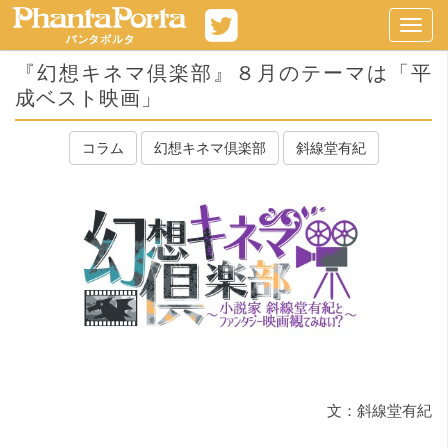
Toggl
navig
『幻想キネマ倶楽部』８月のテーマは「平
成ベスト映画」
コラム
幻想キネマ倶楽部
斜線堂有紀
文：斜線堂有紀