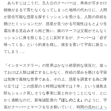
あらすじはこうだ。主人公のクーパーは、寿命が尽きかけ
植物がまるで育たなくなってしまった地球の代わりに、人間
が居住可能な惑星を探すミッションを受ける。人類の存続を
懸けたミッションだが、惑星が見つかる可能性はもとより生
還出来る見込みすら殆ど無い。娘のマーフは父親がそんなミ
ッションに身を投じることに反対するが、クーパーは「必ず
帰ってくる」という約束を残し、彼女を置いて宇宙に旅立っ
てしまう……。
『インターステラー』の世界はかなり絶望的な状況だ。放っ
ておけば人類は滅亡するしかなく、存続の望みを懸ける宇宙
は危険で孤独な世界である。その上、惑星を調査する為に降
り立てば「この惑星の１時間は地球では７年」という浦島太
郎もショック死しそうな事実に面と向かうことになり、とに
かく過酷なのだ。新海誠監督の
『ほしのこえ』
のように、宇
宙がクーパーとマーフを引き裂いていく。
時間の流れによっ