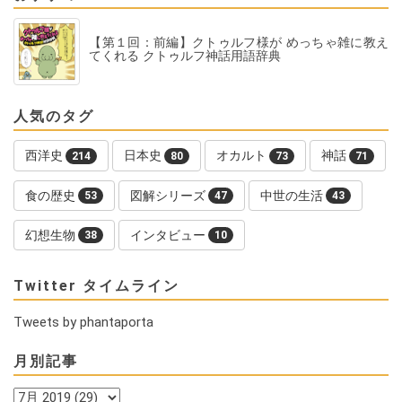
【第１回：前編】クトゥルフ様が めっちゃ雑に教え
てくれる クトゥルフ神話用語辞典
人気のタグ
西洋史
日本史
オカルト
神話
214
80
73
71
食の歴史
図解シリーズ
中世の生活
53
47
43
幻想生物
インタビュー
38
10
Twitter タイムライン
Tweets by phantaporta
月別記事