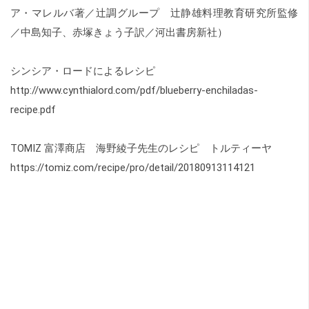
ア・マレルバ著／辻調グループ 辻静雄料理教育研究所監修
／中島知子、赤塚きょう子訳／河出書房新社）
シンシア・ロードによるレシピ
http://www.cynthialord.com/pdf/blueberry-enchiladas-
recipe.pdf
TOMIZ 富澤商店 海野綾子先生のレシピ トルティーヤ
https://tomiz.com/recipe/pro/detail/20180913114121