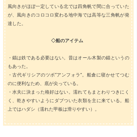
風向きがほぼ一定している北では四角帆で間に合っていた
が、風向きのコロコロ変わる地中海では高等な三角帆が発
達した。
◇船のアイテム
・錨は鉄である必要はない。昔はオール木製の錨というの
もあった。
・古代ギリシアのツボ“アンフォラ”。船倉に寝かせてつむ
のに便利なため、底が尖っている。
・水夫に決まった格好はない。濡れてもまとわりつきにく
く、乾きやすいようにダブついた衣類を主に来ている。船
上ではハダシ（濡れた甲板は滑りやすい）。