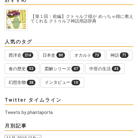
【第１回：前編】クトゥルフ様が めっちゃ雑に教え
てくれる クトゥルフ神話用語辞典
人気のタグ
西洋史
日本史
オカルト
神話
214
80
73
71
食の歴史
図解シリーズ
中世の生活
53
47
43
幻想生物
インタビュー
38
10
Twitter タイムライン
Tweets by phantaporta
月別記事