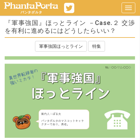
Toggl
navig
『軍事強国』ほっとライン －Case.２ 交渉
を有利に進めるにはどうしたらいい？
軍事強国ほっとライン
特集