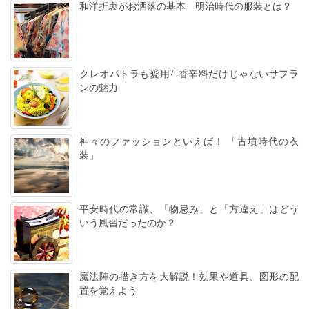
和洋折衷がお洒落の基本 明治時代の服装とは？
クレオパトラも愛用?! 香辛料だけじゃないサフラ
ンの魅力
神々のファッションといえば！ 「古墳時代の衣
装」
平安時代の常識、「物忌み」と「方違え」はどう
いう風習だったのか？
魔法陣の描き方を大解説！効果や道具、図形の配
置を覚えよう