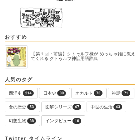
おすすめ
【第１回：前編】クトゥルフ様が めっちゃ雑に教え
てくれる クトゥルフ神話用語辞典
人気のタグ
西洋史
日本史
オカルト
神話
214
80
73
71
食の歴史
図解シリーズ
中世の生活
53
47
43
幻想生物
インタビュー
38
10
Twitter タイムライン