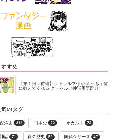
おすすめ
【第１回：前編】クトゥルフ様が めっちゃ雑
に教えてくれる クトゥルフ神話用語辞典
人気のタグ
西洋史
日本史
オカルト
214
80
73
神話
食の歴史
図解シリーズ
71
53
47