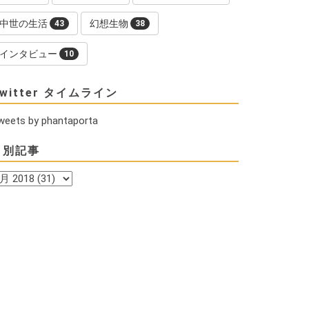
中世の生活
幻想生物
43
38
インタビュー
10
witter タイムライン
weets by phantaporta
月別記事