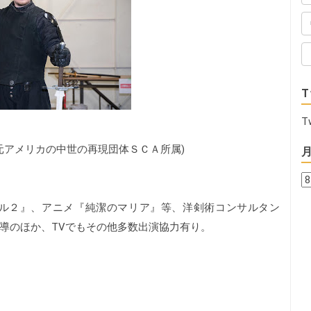
T
T
立(元アメリカの中世の再現団体ＳＣＡ所属)
ル２』、アニメ『純潔のマリア』等、洋剣術コンサルタン
導のほか、TVでもその他多数出演協力有り。