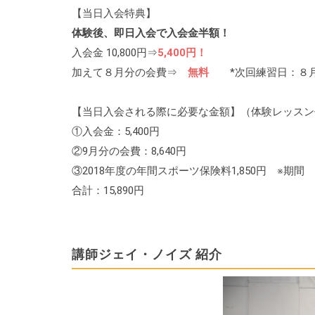
【当日入会特典】
体験後、即日入会で入会金半額！
入会金 10,800円⇒
5,400円！
加えて８月分の会費⇒
無料
*次回練習日：８月28日(
【当日入会される際に必要な金額】（体験レッスン
①入会金：5,400円
②9月分の会費：8,640円
③2018年度の年間スポーツ保険料1,850円 ※期間 
合計：15,890円
講師ジェイ・ノイズ 紹介