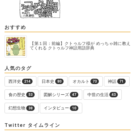
おすすめ
【第１回：前編】クトゥルフ様が めっちゃ雑に教え
てくれる クトゥルフ神話用語辞典
人気のタグ
西洋史
日本史
オカルト
神話
214
80
73
71
食の歴史
図解シリーズ
中世の生活
53
47
43
幻想生物
インタビュー
38
10
Twitter タイムライン