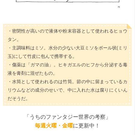
・密閉性が高いので液体や粉末容器として使われるヒョウ
タン。
・主調味料はミソ。水分の少ない大豆ミソをボール状(ミリ
玉)にして竹皮に包んで携帯する。
・傷薬は「ガマの油」。ヒキガエルのヒフから分泌する毒
液を膏剤に混ぜたもの。
・水筒として使われるのは竹筒。節の中に留まっているカ
リウムなどの成分のせいで、中に入れた水は腐りにくいん
だそうだ。
「
うちのファンタジー世界の考察
」
毎週火曜・金曜
に更新中！