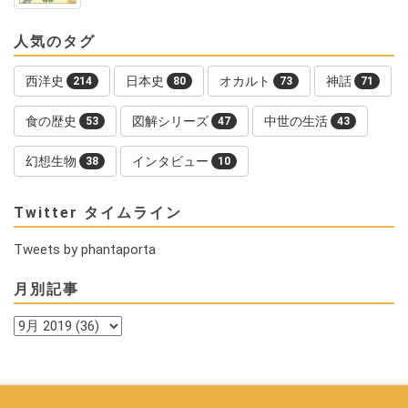
人気のタグ
西洋史
日本史
オカルト
神話
214
80
73
71
食の歴史
図解シリーズ
中世の生活
53
47
43
幻想生物
インタビュー
38
10
Twitter タイムライン
Tweets by phantaporta
月別記事