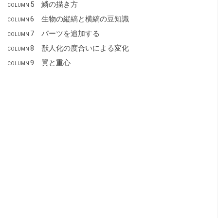
5 鱗の描き方
COLUMN
6 生物の縦縞と横縞の豆知識
COLUMN
7 パーツを追加する
COLUMN
8 獣人化の度合いによる変化
COLUMN
9 翼と重心
COLUMN