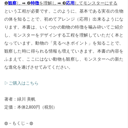
❶
観察
し ➡ ❷
特徴
を理解し ➡ ❸
応用
してモンスターにする
という工程が必要です。このように、基本である実在の生物
の体を知ることで、初めてアレンジ（応用）出来るようにな
ります。本書は、いくつかの動物の特徴を噛み砕いてご紹介
し、モンスターをデザインする工程を理解していただく本と
なっています。動物の「見るべきポイント」を知ることで、
観察した時に得られる情報も増えていきます。本書の内容を
ふまえて、ここにはない動物も観察し、モンスターへの新た
な進化を遂げさせてみてください。
▷ご購入はこちら
著者：緑川 美帆
定価：本体2,800円（税別）
◍－もくじ－◍