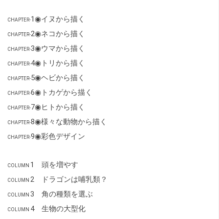
1◉イヌから描く
CHAPTER-
2◉ネコから描く
CHAPTER-
3◉ウマから描く
CHAPTER-
4◉トリから描く
CHAPTER-
5◉ヘビから描く
CHAPTER-
6◉トカゲから描く
CHAPTER-
7◉ヒトから描く
CHAPTER-
8◉様々な動物から描く
CHAPTER-
9◉彩色デザイン
CHAPTER-
1 頭を増やす
COLUMN
2 ドラゴンは哺乳類？
COLUMN
3 角の種類を選ぶ
COLUMN
4 生物の大型化
COLUMN