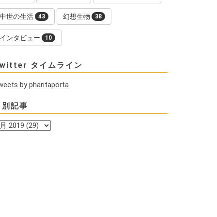
中世の生活
幻想生物
43
38
インタビュー
10
witter タイムライン
weets by phantaporta
月別記事