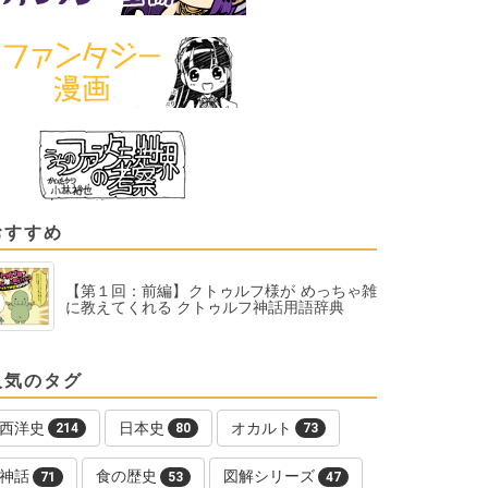
おすすめ
【第１回：前編】クトゥルフ様が めっちゃ雑
に教えてくれる クトゥルフ神話用語辞典
人気のタグ
西洋史
日本史
オカルト
214
80
73
神話
食の歴史
図解シリーズ
71
53
47