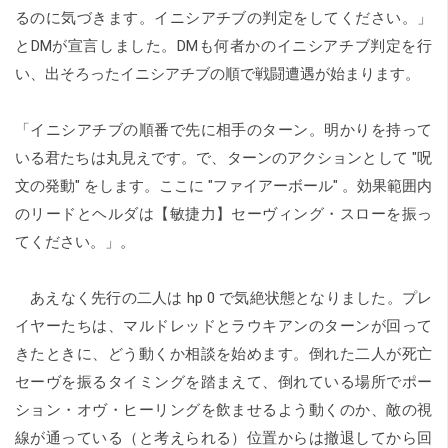
るのに気づきます。イニシアチブの判定をしてください。」
とDMが宣言しました。DMも何者かのイニシアチブ判定を行
い、出そろったイニシアチブの順で戦闘遭遇が始まります。
「イニシアチブの順番で先に相手のターン。明かりを持って
いる君たちは丸見えです。で、ターンのアクションとして "呪
文の発動" をします。ここに "ファイアーボール" 。効果範囲内
のリードとヘルダは【敏捷力】セーヴィング・スローを振っ
てください。」。
あえなく先行の二人は hp 0 で気絶状態となりました。プレ
イヤーたちは、マルドレッドとラウキアンのターンが回って
きたときに、どう動くか相談を始めます。倒れた二人が死亡
セーヴを振るタイミングを踏まえて、倒れている場所でポー
ション・オヴ・ヒーリングを飲ませるよう動くのか、敵の視
線が通っている（と考えられる）位置からは撤退してから回