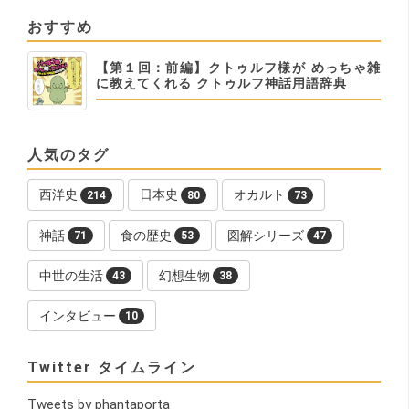
おすすめ
【第１回：前編】クトゥルフ様が めっちゃ雑
に教えてくれる クトゥルフ神話用語辞典
人気のタグ
西洋史
日本史
オカルト
214
80
73
神話
食の歴史
図解シリーズ
71
53
47
中世の生活
幻想生物
43
38
インタビュー
10
Twitter タイムライン
Tweets by phantaporta