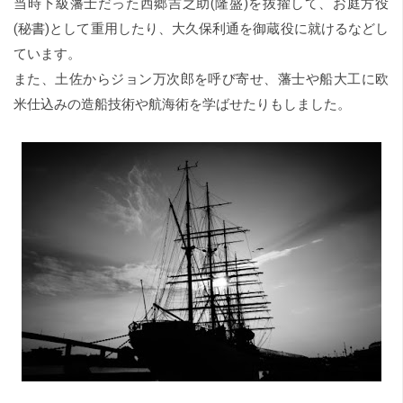
当時下級藩士だった西郷吉之助(隆盛)を抜擢して、お庭方役
(秘書)として重用したり、大久保利通を御蔵役に就けるなどし
ています。
また、土佐からジョン万次郎を呼び寄せ、藩士や船大工に欧
米仕込みの造船技術や航海術を学ばせたりもしました。