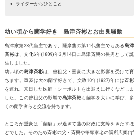
ライターからひとこと
幼い頃から蘭学好き 島津斉彬とお由良騒動
島津家第28代当主であり、薩摩藩の第11代藩主でもある
島津
斉彬
は、文化6年(1809)年3月14日に島津斉興の長男として誕
生しました。
幼い頃の
島津斉彬
は、曾祖父・重豪に大きな影響を受けて育
ちます。重豪は大の蘭学好きで、文政10年(1827)年には斉彬
を連れ、来日した医師・シーボルトを出迎えに行くなどしま
した。この曾祖父の影響で
島津斉彬
も蘭学を大いに学び、多
くの蘭学者らと交流を持ちます。
ところが重豪は「蘭癖」が過ぎて藩の財政に支障をきたすほ
どでした。そのため斉彬の父・斉興や筆頭家老の調所広郷(ず