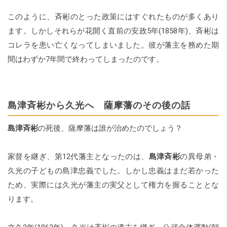
このように、斉彬のとった政策にはすぐれたものが多くあり
ます。しかしそれらが花開く直前の安政5年(1858年)、斉彬は
コレラを患い亡くなってしまいました。彼が藩主を務めた期
間はわずか7年間で終わってしまったのです。
島津斉彬から久光へ 薩摩藩のその後の話
島津斉彬
の死後、薩摩藩は誰が治めたのでしょう？
家督を継ぎ、第12代藩主となったのは、
島津斉彬
の異母弟・
久光の子どもの島津忠義でした。しかし忠義はまだ若かった
ため、実際には久光が藩主の実父として権力を握ることとな
ります。