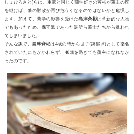
しょひろさと)らは、重豪と同じく蘭学好きの斉彬が藩主の座
を継げば、藩の財政が再び危うくなるのではないかと危惧し
ます。加えて、蘭学の影響を受けた
島津斉彬
は革新的な人物
でもあったため、保守派であった調所ら藩士たちから嫌われ
てしまいました。
そんな訳で、
島津斉彬
は4歳の時から世子(跡継ぎ)として指名
されていたにもかかわらず、40歳を過ぎても藩主になれなか
ったのです。