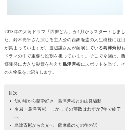
2018年の大河ドラマ『西郷どん』が1月からスタートしまし
た。鈴木亮平さん演じる主人公の西郷隆盛の人生模様に注目
が集まっていますが、渡辺謙さんが熱演している
島津斉彬
も
ドラマの中で重要な役割を担っています。そこで今回は、西
郷隆盛に大きな影響を与えた
島津斉彬
にスポットを当て、そ
の人物像をご紹介します。
目次
幼い頃から蘭学好き 島津斉彬とお由良騒動
名君・島津斉彬 しかしその藩政はわずか7年で終了
へ
島津斉彬から久光へ 薩摩藩のその後の話