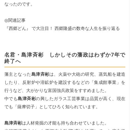
なったのです。
◎関連記事
『西郷どん』 で大注目！ 西郷隆盛の数奇な人生を振り返る
名君・島津斉彬 しかしその藩政はわずか7年で
終了へ
藩主となった
島津斉彬
は、火薬や大砲の研究、蒸気船を建造
したり、反射炉や溶鉱炉を建設するなどの「集成館事業」を
行うなど、大がかりな富国強兵政策をすすめました。
中でも
島津斉彬
の興したガラス工芸事業は品質が高く、現在
でも「薩摩切子」としてひろく知られています。
島津斉彬
は人材発掘の才能も持ち合わせていました。