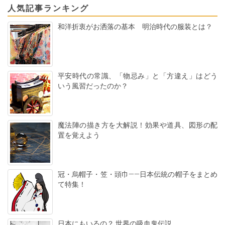
人気記事ランキング
和洋折衷がお洒落の基本 明治時代の服装とは？
平安時代の常識、「物忌み」と「方違え」はどう
いう風習だったのか？
魔法陣の描き方を大解説！効果や道具、図形の配
置を覚えよう
冠・烏帽子・笠・頭巾――日本伝統の帽子をまとめ
て特集！
日本にもいるの？ 世界の吸血鬼伝説