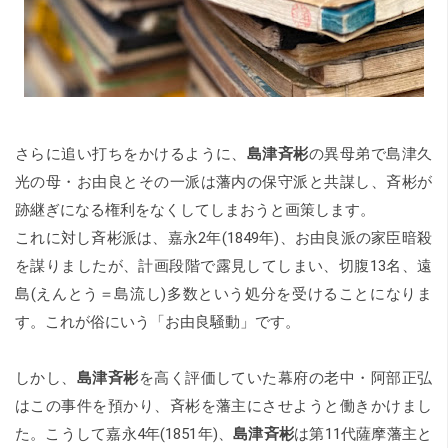
さらに追い打ちをかけるように、
島津斉彬
の異母弟で島津久
光の母・お由良とその一派は藩内の保守派と共謀し、斉彬が
跡継ぎになる権利をなくしてしまおうと画策します。
これに対し斉彬派は、嘉永2年(1849年)、お由良派の家臣暗殺
を謀りましたが、計画段階で露見してしまい、切腹13名、遠
島(えんとう＝島流し)多数という処分を受けることになりま
す。これが俗にいう「お由良騒動」です。
しかし、
島津斉彬
を高く評価していた幕府の老中・阿部正弘
はこの事件を預かり、斉彬を藩主にさせようと働きかけまし
た。こうして嘉永4年(1851年)、
島津斉彬
は第11代薩摩藩主と