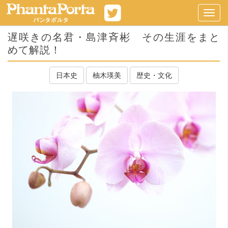
Toggl
navig
遅咲きの名君・島津斉彬 その生涯をまと
めて解説！
日本史
柚木瑛美
歴史・文化