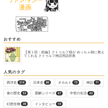
おすすめ
【第１回：前編】クトゥルフ様が めっちゃ雑に教え
てくれる クトゥルフ神話用語辞典
人気のタグ
西洋史
日本史
オカルト
神話
214
80
73
71
食の歴史
図解シリーズ
中世の生活
53
47
43
幻想生物
インタビュー
38
10