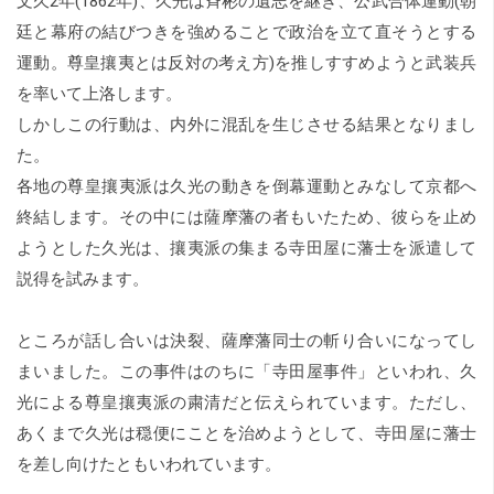
文久2年(1862年)、久光は斉彬の遺志を継ぎ、公武合体運動(朝
廷と幕府の結びつきを強めることで政治を立て直そうとする
運動。尊皇攘夷とは反対の考え方)を推しすすめようと武装兵
を率いて上洛します。
しかしこの行動は、内外に混乱を生じさせる結果となりまし
た。
各地の尊皇攘夷派は久光の動きを倒幕運動とみなして京都へ
終結します。その中には薩摩藩の者もいたため、彼らを止め
ようとした久光は、攘夷派の集まる寺田屋に藩士を派遣して
説得を試みます。
ところが話し合いは決裂、薩摩藩同士の斬り合いになってし
まいました。この事件はのちに「寺田屋事件」といわれ、久
光による尊皇攘夷派の粛清だと伝えられています。ただし、
あくまで久光は穏便にことを治めようとして、寺田屋に藩士
を差し向けたともいわれています。